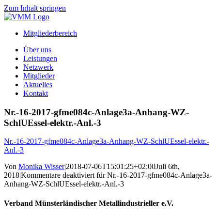
Zum Inhalt springen
Mitgliederbereich
Über uns
Leistungen
Netzwerk
Mitglieder
Aktuelles
Kontakt
Nr.-16-2017-gfme084c-Anlage3a-Anhang-WZ-
SchlUEssel-elektr.-Anl.-3
Nr.-16-2017-gfme084c-Anlage3a-Anhang-WZ-SchlUEssel-elektr.-
Anl.-3
Von
Monika Wisser
|
2018-07-06T15:01:25+02:00
Juli 6th,
2018
|
Kommentare deaktiviert
für Nr.-16-2017-gfme084c-Anlage3a-
Anhang-WZ-SchlUEssel-elektr.-Anl.-3
Verband Münsterländischer Metallindustrieller e.V.