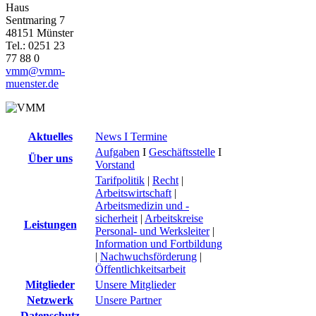
Haus
Sentmaring 7
48151 Münster
Tel.: 0251 23
77 88 0
vmm@vmm-
muenster.de
Aktuelles
News I Termine
Aufgaben
I
Geschäftsstelle
I
Über uns
Vorstand
Tarifpolitik
|
Recht
|
Arbeitswirtschaft
|
Arbeitsmedizin und -
sicherheit
|
Arbeitskreise
Leistungen
Personal- und Werksleiter
|
Information und Fortbildung
|
Nachwuchsförderung
|
Öffentlichkeitsarbeit
Mitglieder
Unsere Mitglieder
Netzwerk
Unsere Partner
Datenschutz