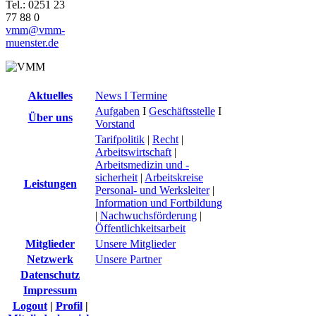
Tel.: 0251 23
77 88 0
vmm@vmm-
muenster.de
Aktuelles
News I Termine
Aufgaben
I
Geschäftsstelle
I
Über uns
Vorstand
Tarifpolitik
|
Recht
|
Arbeitswirtschaft
|
Arbeitsmedizin und -
sicherheit
|
Arbeitskreise
Leistungen
Personal- und Werksleiter
|
Information und Fortbildung
|
Nachwuchsförderung
|
Öffentlichkeitsarbeit
Mitglieder
Unsere Mitglieder
Netzwerk
Unsere Partner
Datenschutz
Impressum
Logout
|
Profil
|