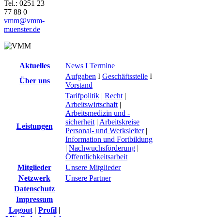
Tel.: 0251 23
77 88 0
vmm@vmm-
muenster.de
Aktuelles
News I Termine
Aufgaben
I
Geschäftsstelle
I
Über uns
Vorstand
Tarifpolitik
|
Recht
|
Arbeitswirtschaft
|
Arbeitsmedizin und -
sicherheit
|
Arbeitskreise
Leistungen
Personal- und Werksleiter
|
Information und Fortbildung
|
Nachwuchsförderung
|
Öffentlichkeitsarbeit
Mitglieder
Unsere Mitglieder
Netzwerk
Unsere Partner
Datenschutz
Impressum
Logout
|
Profil
|