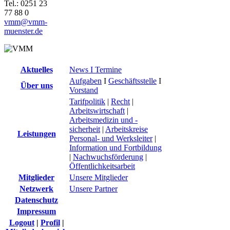
Tel.: 0251 23
77 88 0
vmm@vmm-
muenster.de
Aktuelles
News I Termine
Aufgaben
I
Geschäftsstelle
I
Über uns
Vorstand
Tarifpolitik
|
Recht
|
Arbeitswirtschaft
|
Arbeitsmedizin und -
sicherheit
|
Arbeitskreise
Leistungen
Personal- und Werksleiter
|
Information und Fortbildung
|
Nachwuchsförderung
|
Öffentlichkeitsarbeit
Mitglieder
Unsere Mitglieder
Netzwerk
Unsere Partner
Datenschutz
Impressum
Logout
|
Profil
|