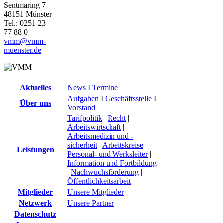
Sentmaring 7
48151 Münster
Tel.: 0251 23
77 88 0
vmm@vmm-
muenster.de
Aktuelles
News I Termine
Aufgaben
I
Geschäftsstelle
I
Über uns
Vorstand
Tarifpolitik
|
Recht
|
Arbeitswirtschaft
|
Arbeitsmedizin und -
sicherheit
|
Arbeitskreise
Leistungen
Personal- und Werksleiter
|
Information und Fortbildung
|
Nachwuchsförderung
|
Öffentlichkeitsarbeit
Mitglieder
Unsere Mitglieder
Netzwerk
Unsere Partner
Datenschutz