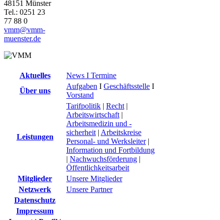
48151 Münster
Tel.: 0251 23
77 88 0
vmm@vmm-
muenster.de
Aktuelles
News I Termine
Aufgaben
I
Geschäftsstelle
I
Über uns
Vorstand
Tarifpolitik
|
Recht
|
Arbeitswirtschaft
|
Arbeitsmedizin und -
sicherheit
|
Arbeitskreise
Leistungen
Personal- und Werksleiter
|
Information und Fortbildung
|
Nachwuchsförderung
|
Öffentlichkeitsarbeit
Mitglieder
Unsere Mitglieder
Netzwerk
Unsere Partner
Datenschutz
Impressum