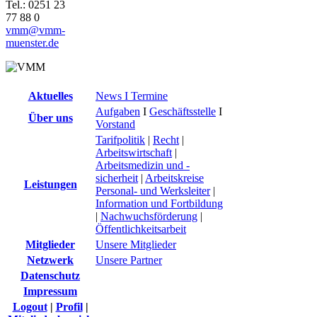
Tel.: 0251 23
77 88 0
vmm@vmm-
muenster.de
Aktuelles
News I Termine
Aufgaben
I
Geschäftsstelle
I
Über uns
Vorstand
Tarifpolitik
|
Recht
|
Arbeitswirtschaft
|
Arbeitsmedizin und -
sicherheit
|
Arbeitskreise
Leistungen
Personal- und Werksleiter
|
Information und Fortbildung
|
Nachwuchsförderung
|
Öffentlichkeitsarbeit
Mitglieder
Unsere Mitglieder
Netzwerk
Unsere Partner
Datenschutz
Impressum
Logout
|
Profil
|