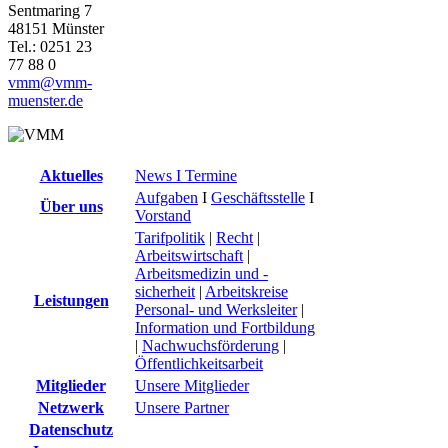
Sentmaring 7
48151 Münster
Tel.: 0251 23
77 88 0
vmm@vmm-
muenster.de
Aktuelles
News I Termine
Aufgaben
I
Geschäftsstelle
I
Über uns
Vorstand
Tarifpolitik
|
Recht
|
Arbeitswirtschaft
|
Arbeitsmedizin und -
sicherheit
|
Arbeitskreise
Leistungen
Personal- und Werksleiter
|
Information und Fortbildung
|
Nachwuchsförderung
|
Öffentlichkeitsarbeit
Mitglieder
Unsere Mitglieder
Netzwerk
Unsere Partner
Datenschutz