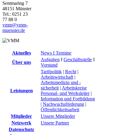
Sentmaring 7
48151 Münster
Tel.: 0251 23
77 88 0
vmm@vmm-
muenster.de
Aktuelles
News I Termine
Aufgaben
I
Geschäftsstelle
I
Über uns
Vorstand
Tarifpolitik
|
Recht
|
Arbeitswirtschaft
|
Arbeitsmedizin und -
sicherheit
|
Arbeitskreise
Leistungen
Personal- und Werksleiter
|
Information und Fortbildung
|
Nachwuchsförderung
|
Öffentlichkeitsarbeit
Mitglieder
Unsere Mitglieder
Netzwerk
Unsere Partner
Datenschutz