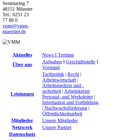
Sentmaring 7
48151 Münster
Tel.: 0251 23
77 88 0
vmm@vmm-
muenster.de
Aktuelles
News I Termine
Aufgaben
I
Geschäftsstelle
I
Über uns
Vorstand
Tarifpolitik
|
Recht
|
Arbeitswirtschaft
|
Arbeitsmedizin und -
sicherheit
|
Arbeitskreise
Leistungen
Personal- und Werksleiter
|
Information und Fortbildung
|
Nachwuchsförderung
|
Öffentlichkeitsarbeit
Mitglieder
Unsere Mitglieder
Netzwerk
Unsere Partner
Datenschutz