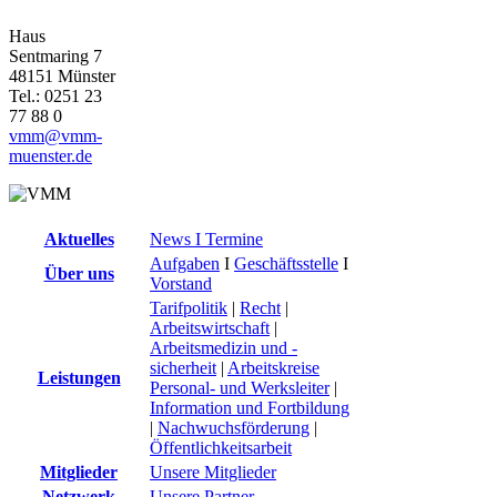
Haus
Sentmaring 7
48151 Münster
Tel.: 0251 23
77 88 0
vmm@vmm-
muenster.de
Aktuelles
News I Termine
Aufgaben
I
Geschäftsstelle
I
Über uns
Vorstand
Tarifpolitik
|
Recht
|
Arbeitswirtschaft
|
Arbeitsmedizin und -
sicherheit
|
Arbeitskreise
Leistungen
Personal- und Werksleiter
|
Information und Fortbildung
|
Nachwuchsförderung
|
Öffentlichkeitsarbeit
Mitglieder
Unsere Mitglieder
Netzwerk
Unsere Partner