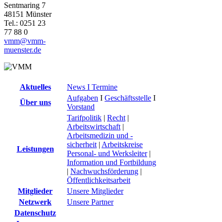
Sentmaring 7
48151 Münster
Tel.: 0251 23
77 88 0
vmm@vmm-
muenster.de
Aktuelles
News I Termine
Aufgaben
I
Geschäftsstelle
I
Über uns
Vorstand
Tarifpolitik
|
Recht
|
Arbeitswirtschaft
|
Arbeitsmedizin und -
sicherheit
|
Arbeitskreise
Leistungen
Personal- und Werksleiter
|
Information und Fortbildung
|
Nachwuchsförderung
|
Öffentlichkeitsarbeit
Mitglieder
Unsere Mitglieder
Netzwerk
Unsere Partner
Datenschutz