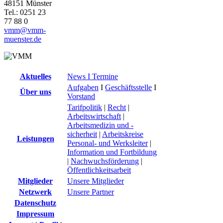
48151 Münster
Tel.: 0251 23
77 88 0
vmm@vmm-
muenster.de
Aktuelles
News I Termine
Aufgaben
I
Geschäftsstelle
I
Über uns
Vorstand
Tarifpolitik
|
Recht
|
Arbeitswirtschaft
|
Arbeitsmedizin und -
sicherheit
|
Arbeitskreise
Leistungen
Personal- und Werksleiter
|
Information und Fortbildung
|
Nachwuchsförderung
|
Öffentlichkeitsarbeit
Mitglieder
Unsere Mitglieder
Netzwerk
Unsere Partner
Datenschutz
Impressum