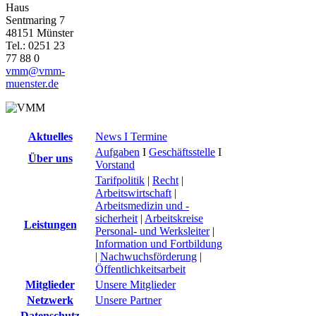
Haus
Sentmaring 7
48151 Münster
Tel.: 0251 23
77 88 0
vmm@vmm-
muenster.de
Aktuelles
News I Termine
Aufgaben
I
Geschäftsstelle
I
Über uns
Vorstand
Tarifpolitik
|
Recht
|
Arbeitswirtschaft
|
Arbeitsmedizin und -
sicherheit
|
Arbeitskreise
Leistungen
Personal- und Werksleiter
|
Information und Fortbildung
|
Nachwuchsförderung
|
Öffentlichkeitsarbeit
Mitglieder
Unsere Mitglieder
Netzwerk
Unsere Partner
Datenschutz