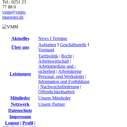
Tel.: 0251 23
77 88 0
vmm@vmm-
muenster.de
Aktuelles
News I Termine
Aufgaben
I
Geschäftsstelle
I
Über uns
Vorstand
Tarifpolitik
|
Recht
|
Arbeitswirtschaft
|
Arbeitsmedizin und -
sicherheit
|
Arbeitskreise
Leistungen
Personal- und Werksleiter
|
Information und Fortbildung
|
Nachwuchsförderung
|
Öffentlichkeitsarbeit
Mitglieder
Unsere Mitglieder
Netzwerk
Unsere Partner
Datenschutz
Impressum
Logout
|
Profil
|