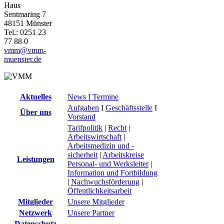
Haus
Sentmaring 7
48151 Münster
Tel.: 0251 23
77 88 0
vmm@vmm-
muenster.de
Aktuelles
News I Termine
Aufgaben
I
Geschäftsstelle
I
Über uns
Vorstand
Tarifpolitik
|
Recht
|
Arbeitswirtschaft
|
Arbeitsmedizin und -
sicherheit
|
Arbeitskreise
Leistungen
Personal- und Werksleiter
|
Information und Fortbildung
|
Nachwuchsförderung
|
Öffentlichkeitsarbeit
Mitglieder
Unsere Mitglieder
Netzwerk
Unsere Partner
Datenschutz