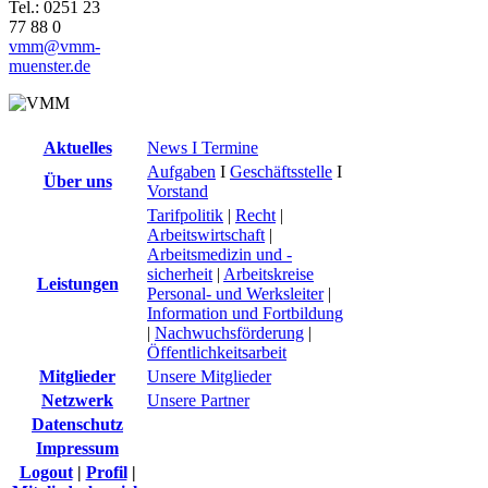
Tel.: 0251 23
77 88 0
vmm@vmm-
muenster.de
Aktuelles
News I Termine
Aufgaben
I
Geschäftsstelle
I
Über uns
Vorstand
Tarifpolitik
|
Recht
|
Arbeitswirtschaft
|
Arbeitsmedizin und -
sicherheit
|
Arbeitskreise
Leistungen
Personal- und Werksleiter
|
Information und Fortbildung
|
Nachwuchsförderung
|
Öffentlichkeitsarbeit
Mitglieder
Unsere Mitglieder
Netzwerk
Unsere Partner
Datenschutz
Impressum
Logout
|
Profil
|