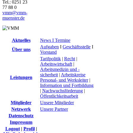
Tel.: 0251 23
77 88 0
vmm@vmm-
muenster.de
Aktuelles
News I Termine
Aufgaben
I
Geschäftsstelle
I
Über uns
Vorstand
Tarifpolitik
|
Recht
|
Arbeitswirtschaft
|
Arbeitsmedizin und -
sicherheit
|
Arbeitskreise
Leistungen
Personal- und Werksleiter
|
Information und Fortbildung
|
Nachwuchsförderung
|
Öffentlichkeitsarbeit
Mitglieder
Unsere Mitglieder
Netzwerk
Unsere Partner
Datenschutz
Impressum
Logout
|
Profil
|