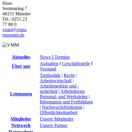
Haus
Sentmaring 7
48151 Münster
Tel.: 0251 23
77 88 0
vmm@vmm-
muenster.de
Aktuelles
News I Termine
Aufgaben
I
Geschäftsstelle
I
Über uns
Vorstand
Tarifpolitik
|
Recht
|
Arbeitswirtschaft
|
Arbeitsmedizin und -
sicherheit
|
Arbeitskreise
Leistungen
Personal- und Werksleiter
|
Information und Fortbildung
|
Nachwuchsförderung
|
Öffentlichkeitsarbeit
Mitglieder
Unsere Mitglieder
Netzwerk
Unsere Partner
Datenschutz