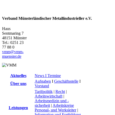
Verband Münsterländischer Metallindustrieller e.V.
Haus
Sentmaring 7
48151 Münster
Tel.: 0251 23
77 88 0
vmm@vmm-
muenster.de
Aktuelles
News I Termine
Aufgaben
I
Geschäftsstelle
I
Über uns
Vorstand
Tarifpolitik
|
Recht
|
Arbeitswirtschaft
|
Arbeitsmedizin und -
sicherheit
|
Arbeitskreise
Leistungen
Personal- und Werksleiter
|
Information und Fortbildung