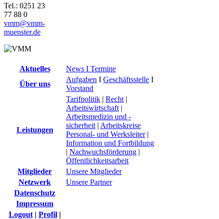
Tel.: 0251 23
77 88 0
vmm@vmm-
muenster.de
Aktuelles
News I Termine
Aufgaben
I
Geschäftsstelle
I
Über uns
Vorstand
Tarifpolitik
|
Recht
|
Arbeitswirtschaft
|
Arbeitsmedizin und -
sicherheit
|
Arbeitskreise
Leistungen
Personal- und Werksleiter
|
Information und Fortbildung
|
Nachwuchsförderung
|
Öffentlichkeitsarbeit
Mitglieder
Unsere Mitglieder
Netzwerk
Unsere Partner
Datenschutz
Impressum
Logout
|
Profil
|