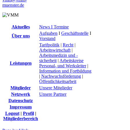
muenster.de
Aktuelles
News I Termine
Aufgaben
I
Geschäftsstelle
I
Über uns
Vorstand
Tarifpolitik
|
Recht
|
Arbeitswirtschaft
|
Arbeitsmedizin und -
sicherheit
|
Arbeitskreise
Leistungen
Personal- und Werksleiter
|
Information und Fortbildung
|
Nachwuchsförderung
|
Öffentlichkeitsarbeit
Mitglieder
Unsere Mitglieder
Netzwerk
Unsere Partner
Datenschutz
Impressum
Logout
|
Profil
|
Mitgliederbereich