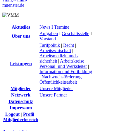
muenster.de
Aktuelles
News I Termine
Aufgaben
I
Geschäftsstelle
I
Über uns
Vorstand
Tarifpolitik
|
Recht
|
Arbeitswirtschaft
|
Arbeitsmedizin und -
sicherheit
|
Arbeitskreise
Leistungen
Personal- und Werksleiter
|
Information und Fortbildung
|
Nachwuchsförderung
|
Öffentlichkeitsarbeit
Mitglieder
Unsere Mitglieder
Netzwerk
Unsere Partner
Datenschutz
Impressum
Logout
|
Profil
|
Mitgliederbereich