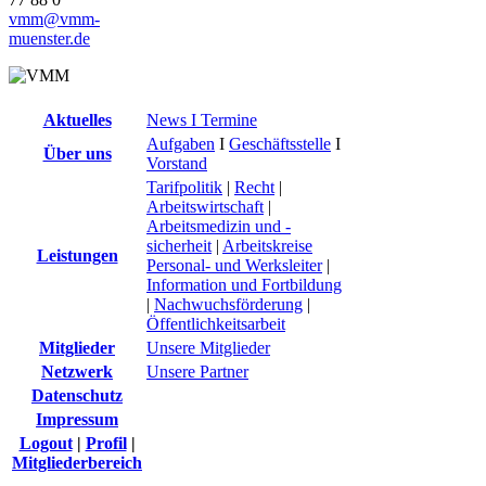
vmm@vmm-
muenster.de
Aktuelles
News I Termine
Aufgaben
I
Geschäftsstelle
I
Über uns
Vorstand
Tarifpolitik
|
Recht
|
Arbeitswirtschaft
|
Arbeitsmedizin und -
sicherheit
|
Arbeitskreise
Leistungen
Personal- und Werksleiter
|
Information und Fortbildung
|
Nachwuchsförderung
|
Öffentlichkeitsarbeit
Mitglieder
Unsere Mitglieder
Netzwerk
Unsere Partner
Datenschutz
Impressum
Logout
|
Profil
|
Mitgliederbereich