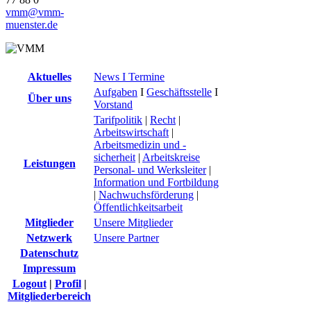
vmm@vmm-
muenster.de
Aktuelles
News I Termine
Aufgaben
I
Geschäftsstelle
I
Über uns
Vorstand
Tarifpolitik
|
Recht
|
Arbeitswirtschaft
|
Arbeitsmedizin und -
sicherheit
|
Arbeitskreise
Leistungen
Personal- und Werksleiter
|
Information und Fortbildung
|
Nachwuchsförderung
|
Öffentlichkeitsarbeit
Mitglieder
Unsere Mitglieder
Netzwerk
Unsere Partner
Datenschutz
Impressum
Logout
|
Profil
|
Mitgliederbereich