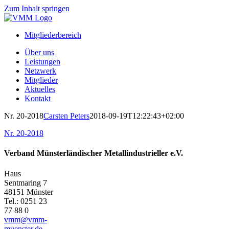
Zum Inhalt springen
Mitgliederbereich
Über uns
Leistungen
Netzwerk
Mitglieder
Aktuelles
Kontakt
Nr. 20-2018
Carsten Peters
2018-09-19T12:22:43+02:00
Nr. 20-2018
Verband Münsterländischer Metallindustrieller e.V.
Haus
Sentmaring 7
48151 Münster
Tel.: 0251 23
77 88 0
vmm@vmm-
muenster.de