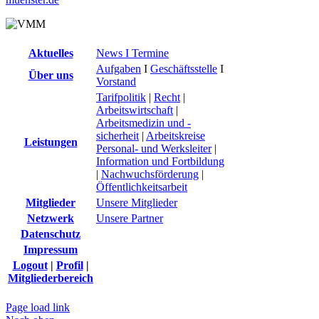
Aktuelles
News I Termine
Aufgaben
I
Geschäftsstelle
I
Über uns
Vorstand
Tarifpolitik
|
Recht
|
Arbeitswirtschaft
|
Arbeitsmedizin und -
sicherheit
|
Arbeitskreise
Leistungen
Personal- und Werksleiter
|
Information und Fortbildung
|
Nachwuchsförderung
|
Öffentlichkeitsarbeit
Mitglieder
Unsere Mitglieder
Netzwerk
Unsere Partner
Datenschutz
Impressum
Logout
|
Profil
|
Mitgliederbereich
Page load link