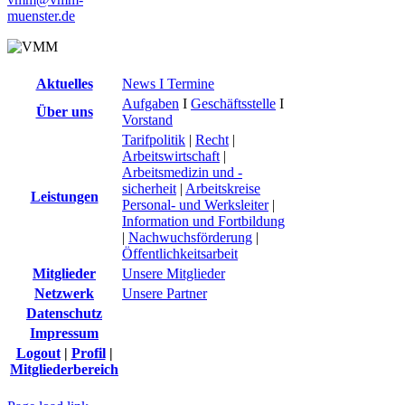
muenster.de
Aktuelles
News I Termine
Aufgaben
I
Geschäftsstelle
I
Über uns
Vorstand
Tarifpolitik
|
Recht
|
Arbeitswirtschaft
|
Arbeitsmedizin und -
sicherheit
|
Arbeitskreise
Leistungen
Personal- und Werksleiter
|
Information und Fortbildung
|
Nachwuchsförderung
|
Öffentlichkeitsarbeit
Mitglieder
Unsere Mitglieder
Netzwerk
Unsere Partner
Datenschutz
Impressum
Logout
|
Profil
|
Mitgliederbereich