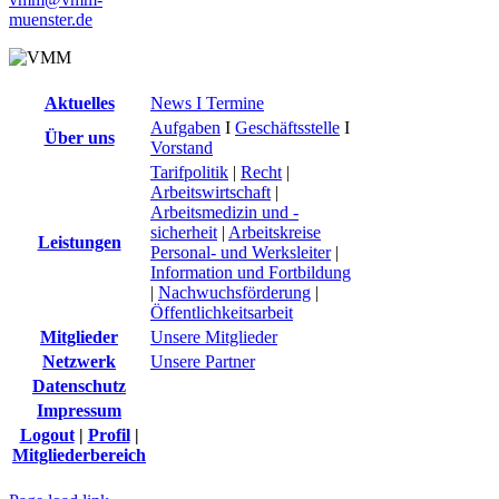
muenster.de
Aktuelles
News I Termine
Aufgaben
I
Geschäftsstelle
I
Über uns
Vorstand
Tarifpolitik
|
Recht
|
Arbeitswirtschaft
|
Arbeitsmedizin und -
sicherheit
|
Arbeitskreise
Leistungen
Personal- und Werksleiter
|
Information und Fortbildung
|
Nachwuchsförderung
|
Öffentlichkeitsarbeit
Mitglieder
Unsere Mitglieder
Netzwerk
Unsere Partner
Datenschutz
Impressum
Logout
|
Profil
|
Mitgliederbereich