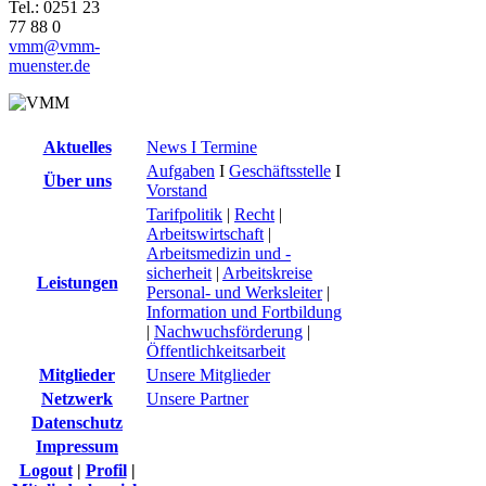
Tel.: 0251 23
77 88 0
vmm@vmm-
muenster.de
Aktuelles
News I Termine
Aufgaben
I
Geschäftsstelle
I
Über uns
Vorstand
Tarifpolitik
|
Recht
|
Arbeitswirtschaft
|
Arbeitsmedizin und -
sicherheit
|
Arbeitskreise
Leistungen
Personal- und Werksleiter
|
Information und Fortbildung
|
Nachwuchsförderung
|
Öffentlichkeitsarbeit
Mitglieder
Unsere Mitglieder
Netzwerk
Unsere Partner
Datenschutz
Impressum
Logout
|
Profil
|