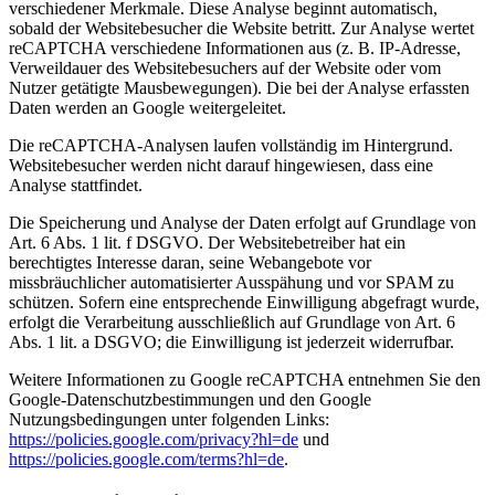
verschiedener Merkmale. Diese Analyse beginnt automatisch,
sobald der Websitebesucher die Website betritt. Zur Analyse wertet
reCAPTCHA verschiedene Informationen aus (z. B. IP-Adresse,
Verweildauer des Websitebesuchers auf der Website oder vom
Nutzer getätigte Mausbewegungen). Die bei der Analyse erfassten
Daten werden an Google weitergeleitet.
Die reCAPTCHA-Analysen laufen vollständig im Hintergrund.
Websitebesucher werden nicht darauf hingewiesen, dass eine
Analyse stattfindet.
Die Speicherung und Analyse der Daten erfolgt auf Grundlage von
Art. 6 Abs. 1 lit. f DSGVO. Der Websitebetreiber hat ein
berechtigtes Interesse daran, seine Webangebote vor
missbräuchlicher automatisierter Ausspähung und vor SPAM zu
schützen. Sofern eine entsprechende Einwilligung abgefragt wurde,
erfolgt die Verarbeitung ausschließlich auf Grundlage von Art. 6
Abs. 1 lit. a DSGVO; die Einwilligung ist jederzeit widerrufbar.
Weitere Informationen zu Google reCAPTCHA entnehmen Sie den
Google-Datenschutzbestimmungen und den Google
Nutzungsbedingungen unter folgenden Links:
https://policies.google.com/privacy?hl=de
und
https://policies.google.com/terms?hl=de
.