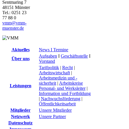
Sentmaring 7
48151 Münster
Tel.: 0251 23
77 88 0
vmm@vmm-
muenster.de
Aktuelles
News I Termine
Aufgaben
I
Geschäftsstelle
I
Über uns
Vorstand
Tarifpolitik
|
Recht
|
Arbeitswirtschaft
|
Arbeitsmedizin und -
sicherheit
|
Arbeitskreise
Leistungen
Personal- und Werksleiter
|
Information und Fortbildung
|
Nachwuchsförderung
|
Öffentlichkeitsarbeit
Mitglieder
Unsere Mitglieder
Netzwerk
Unsere Partner
Datenschutz