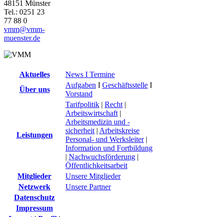
48151 Münster
Tel.: 0251 23
77 88 0
vmm@vmm-
muenster.de
Aktuelles
News I Termine
Aufgaben
I
Geschäftsstelle
I
Über uns
Vorstand
Tarifpolitik
|
Recht
|
Arbeitswirtschaft
|
Arbeitsmedizin und -
sicherheit
|
Arbeitskreise
Leistungen
Personal- und Werksleiter
|
Information und Fortbildung
|
Nachwuchsförderung
|
Öffentlichkeitsarbeit
Mitglieder
Unsere Mitglieder
Netzwerk
Unsere Partner
Datenschutz
Impressum