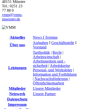
48151 Münster
Tel.: 0251 23
77 88 0
vmm@vmm-
muenster.de
Aktuelles
News I Termine
Aufgaben
I
Geschäftsstelle
I
Über uns
Vorstand
Tarifpolitik
|
Recht
|
Arbeitswirtschaft
|
Arbeitsmedizin und -
sicherheit
|
Arbeitskreise
Leistungen
Personal- und Werksleiter
|
Information und Fortbildung
|
Nachwuchsförderung
|
Öffentlichkeitsarbeit
Mitglieder
Unsere Mitglieder
Netzwerk
Unsere Partner
Datenschutz
Impressum