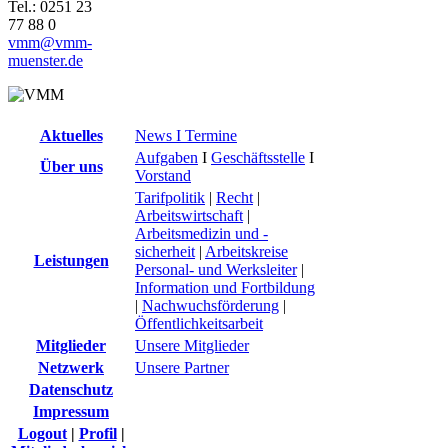
Tel.: 0251 23
77 88 0
vmm@vmm-
muenster.de
Aktuelles
News I Termine
Aufgaben
I
Geschäftsstelle
I
Über uns
Vorstand
Tarifpolitik
|
Recht
|
Arbeitswirtschaft
|
Arbeitsmedizin und -
sicherheit
|
Arbeitskreise
Leistungen
Personal- und Werksleiter
|
Information und Fortbildung
|
Nachwuchsförderung
|
Öffentlichkeitsarbeit
Mitglieder
Unsere Mitglieder
Netzwerk
Unsere Partner
Datenschutz
Impressum
Logout
|
Profil
|