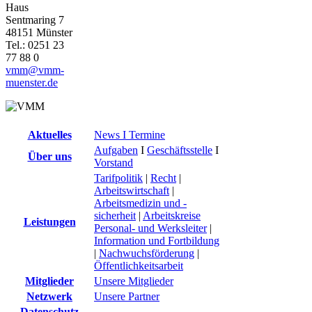
Haus
Sentmaring 7
48151 Münster
Tel.: 0251 23
77 88 0
vmm@vmm-
muenster.de
Aktuelles
News I Termine
Aufgaben
I
Geschäftsstelle
I
Über uns
Vorstand
Tarifpolitik
|
Recht
|
Arbeitswirtschaft
|
Arbeitsmedizin und -
sicherheit
|
Arbeitskreise
Leistungen
Personal- und Werksleiter
|
Information und Fortbildung
|
Nachwuchsförderung
|
Öffentlichkeitsarbeit
Mitglieder
Unsere Mitglieder
Netzwerk
Unsere Partner
Datenschutz