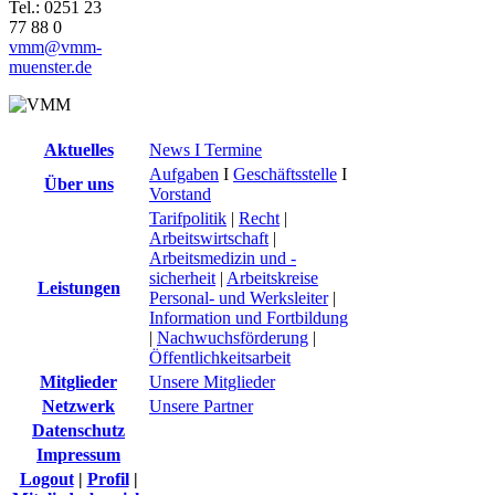
Tel.: 0251 23
77 88 0
vmm@vmm-
muenster.de
Aktuelles
News I Termine
Aufgaben
I
Geschäftsstelle
I
Über uns
Vorstand
Tarifpolitik
|
Recht
|
Arbeitswirtschaft
|
Arbeitsmedizin und -
sicherheit
|
Arbeitskreise
Leistungen
Personal- und Werksleiter
|
Information und Fortbildung
|
Nachwuchsförderung
|
Öffentlichkeitsarbeit
Mitglieder
Unsere Mitglieder
Netzwerk
Unsere Partner
Datenschutz
Impressum
Logout
|
Profil
|