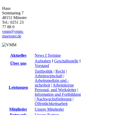
Haus
Sentmaring 7
48151 Münster
Tel.: 0251 23
77 88 0
vmm@vmm-
muenster.de
Aktuelles
News I Termine
Aufgaben
I
Geschäftsstelle
I
Über uns
Vorstand
Tarifpolitik
|
Recht
|
Arbeitswirtschaft
|
Arbeitsmedizin und -
sicherheit
|
Arbeitskreise
Leistungen
Personal- und Werksleiter
|
Information und Fortbildung
|
Nachwuchsförderung
|
Öffentlichkeitsarbeit
Mitglieder
Unsere Mitglieder
Netzwerk
Unsere Partner