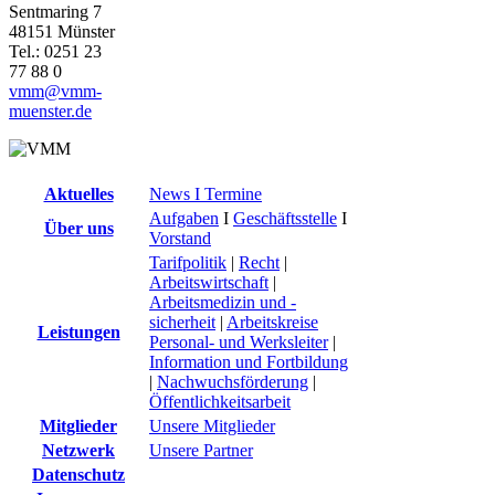
Sentmaring 7
48151 Münster
Tel.: 0251 23
77 88 0
vmm@vmm-
muenster.de
Aktuelles
News I Termine
Aufgaben
I
Geschäftsstelle
I
Über uns
Vorstand
Tarifpolitik
|
Recht
|
Arbeitswirtschaft
|
Arbeitsmedizin und -
sicherheit
|
Arbeitskreise
Leistungen
Personal- und Werksleiter
|
Information und Fortbildung
|
Nachwuchsförderung
|
Öffentlichkeitsarbeit
Mitglieder
Unsere Mitglieder
Netzwerk
Unsere Partner
Datenschutz