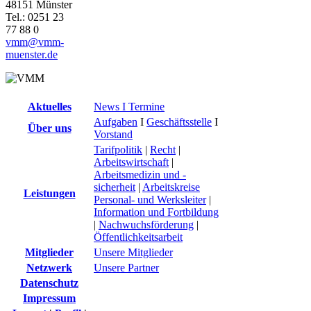
48151 Münster
Tel.: 0251 23
77 88 0
vmm@vmm-
muenster.de
Aktuelles
News I Termine
Aufgaben
I
Geschäftsstelle
I
Über uns
Vorstand
Tarifpolitik
|
Recht
|
Arbeitswirtschaft
|
Arbeitsmedizin und -
sicherheit
|
Arbeitskreise
Leistungen
Personal- und Werksleiter
|
Information und Fortbildung
|
Nachwuchsförderung
|
Öffentlichkeitsarbeit
Mitglieder
Unsere Mitglieder
Netzwerk
Unsere Partner
Datenschutz
Impressum