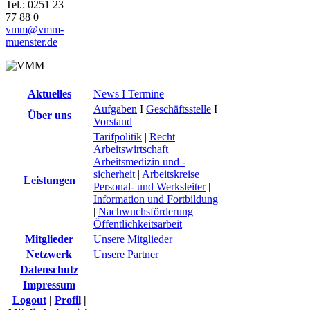
Tel.: 0251 23
77 88 0
vmm@vmm-
muenster.de
Aktuelles
News I Termine
Aufgaben
I
Geschäftsstelle
I
Über uns
Vorstand
Tarifpolitik
|
Recht
|
Arbeitswirtschaft
|
Arbeitsmedizin und -
sicherheit
|
Arbeitskreise
Leistungen
Personal- und Werksleiter
|
Information und Fortbildung
|
Nachwuchsförderung
|
Öffentlichkeitsarbeit
Mitglieder
Unsere Mitglieder
Netzwerk
Unsere Partner
Datenschutz
Impressum
Logout
|
Profil
|