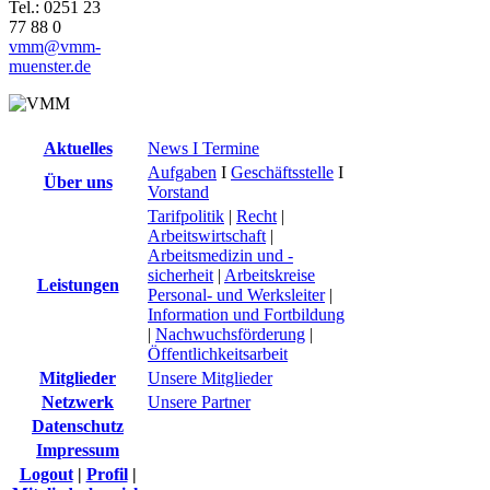
Tel.: 0251 23
77 88 0
vmm@vmm-
muenster.de
Aktuelles
News I Termine
Aufgaben
I
Geschäftsstelle
I
Über uns
Vorstand
Tarifpolitik
|
Recht
|
Arbeitswirtschaft
|
Arbeitsmedizin und -
sicherheit
|
Arbeitskreise
Leistungen
Personal- und Werksleiter
|
Information und Fortbildung
|
Nachwuchsförderung
|
Öffentlichkeitsarbeit
Mitglieder
Unsere Mitglieder
Netzwerk
Unsere Partner
Datenschutz
Impressum
Logout
|
Profil
|