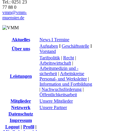
Tel.: 0251 23
77 88 0
vmm@vmm-
muenster.de
Aktuelles
News I Termine
Aufgaben
I
Geschäftsstelle
I
Über uns
Vorstand
Tarifpolitik
|
Recht
|
Arbeitswirtschaft
|
Arbeitsmedizin und -
sicherheit
|
Arbeitskreise
Leistungen
Personal- und Werksleiter
|
Information und Fortbildung
|
Nachwuchsförderung
|
Öffentlichkeitsarbeit
Mitglieder
Unsere Mitglieder
Netzwerk
Unsere Partner
Datenschutz
Impressum
Logout
|
Profil
|