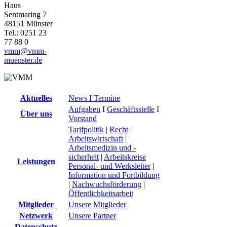
Haus
Sentmaring 7
48151 Münster
Tel.: 0251 23
77 88 0
vmm@vmm-
muenster.de
Aktuelles
News I Termine
Aufgaben
I
Geschäftsstelle
I
Über uns
Vorstand
Tarifpolitik
|
Recht
|
Arbeitswirtschaft
|
Arbeitsmedizin und -
sicherheit
|
Arbeitskreise
Leistungen
Personal- und Werksleiter
|
Information und Fortbildung
|
Nachwuchsförderung
|
Öffentlichkeitsarbeit
Mitglieder
Unsere Mitglieder
Netzwerk
Unsere Partner
Datenschutz