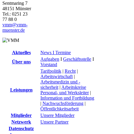
Sentmaring 7
48151 Münster
Tel.: 0251 23
77 88 0
vmm@vmm-
muenster.de
Aktuelles
News I Termine
Aufgaben
I
Geschäftsstelle
I
Über uns
Vorstand
Tarifpolitik
|
Recht
|
Arbeitswirtschaft
|
Arbeitsmedizin und -
sicherheit
|
Arbeitskreise
Leistungen
Personal- und Werksleiter
|
Information und Fortbildung
|
Nachwuchsförderung
|
Öffentlichkeitsarbeit
Mitglieder
Unsere Mitglieder
Netzwerk
Unsere Partner
Datenschutz