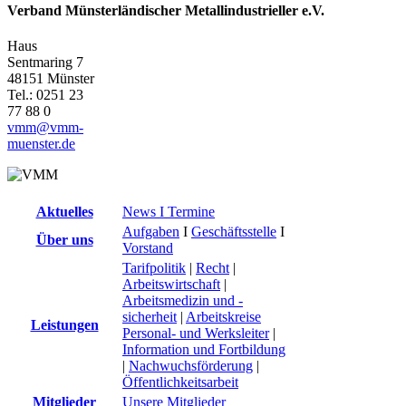
Verband Münsterländischer Metallindustrieller e.V.
Haus
Sentmaring 7
48151 Münster
Tel.: 0251 23
77 88 0
vmm@vmm-
muenster.de
Aktuelles
News I Termine
Aufgaben
I
Geschäftsstelle
I
Über uns
Vorstand
Tarifpolitik
|
Recht
|
Arbeitswirtschaft
|
Arbeitsmedizin und -
sicherheit
|
Arbeitskreise
Leistungen
Personal- und Werksleiter
|
Information und Fortbildung
|
Nachwuchsförderung
|
Öffentlichkeitsarbeit
Mitglieder
Unsere Mitglieder