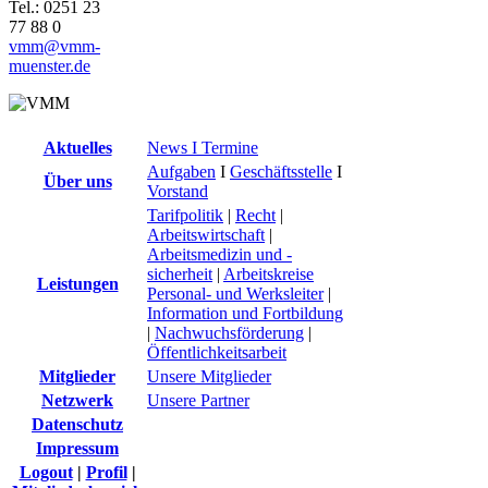
Tel.: 0251 23
77 88 0
vmm@vmm-
muenster.de
Aktuelles
News I Termine
Aufgaben
I
Geschäftsstelle
I
Über uns
Vorstand
Tarifpolitik
|
Recht
|
Arbeitswirtschaft
|
Arbeitsmedizin und -
sicherheit
|
Arbeitskreise
Leistungen
Personal- und Werksleiter
|
Information und Fortbildung
|
Nachwuchsförderung
|
Öffentlichkeitsarbeit
Mitglieder
Unsere Mitglieder
Netzwerk
Unsere Partner
Datenschutz
Impressum
Logout
|
Profil
|