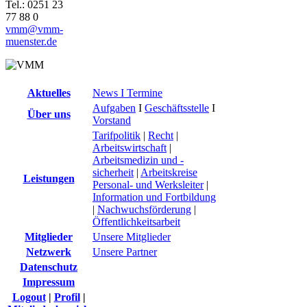
Tel.: 0251 23
77 88 0
vmm@vmm-
muenster.de
Aktuelles
News I Termine
Aufgaben
I
Geschäftsstelle
I
Über uns
Vorstand
Tarifpolitik
|
Recht
|
Arbeitswirtschaft
|
Arbeitsmedizin und -
sicherheit
|
Arbeitskreise
Leistungen
Personal- und Werksleiter
|
Information und Fortbildung
|
Nachwuchsförderung
|
Öffentlichkeitsarbeit
Mitglieder
Unsere Mitglieder
Netzwerk
Unsere Partner
Datenschutz
Impressum
Logout
|
Profil
|