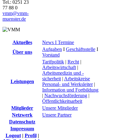
Tel.: 0251 23
77 88 0
vmm@vmm-
muenster.de
Aktuelles
News I Termine
Aufgaben
I
Geschäftsstelle
I
Über uns
Vorstand
Tarifpolitik
|
Recht
|
Arbeitswirtschaft
|
Arbeitsmedizin und -
sicherheit
|
Arbeitskreise
Leistungen
Personal- und Werksleiter
|
Information und Fortbildung
|
Nachwuchsförderung
|
Öffentlichkeitsarbeit
Mitglieder
Unsere Mitglieder
Netzwerk
Unsere Partner
Datenschutz
Impressum
Logout
|
Profil
|