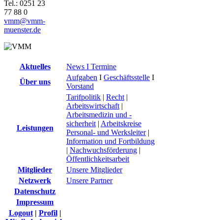
Tel.: 0251 23
77 88 0
vmm@vmm-
muenster.de
Aktuelles
News I Termine
Aufgaben
I
Geschäftsstelle
I
Über uns
Vorstand
Tarifpolitik
|
Recht
|
Arbeitswirtschaft
|
Arbeitsmedizin und -
sicherheit
|
Arbeitskreise
Leistungen
Personal- und Werksleiter
|
Information und Fortbildung
|
Nachwuchsförderung
|
Öffentlichkeitsarbeit
Mitglieder
Unsere Mitglieder
Netzwerk
Unsere Partner
Datenschutz
Impressum
Logout
|
Profil
|