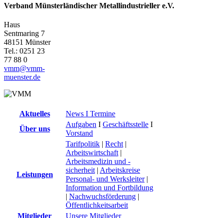
Verband Münsterländischer Metallindustrieller e.V.
Haus
Sentmaring 7
48151 Münster
Tel.: 0251 23
77 88 0
vmm@vmm-
muenster.de
Aktuelles
News I Termine
Aufgaben
I
Geschäftsstelle
I
Über uns
Vorstand
Tarifpolitik
|
Recht
|
Arbeitswirtschaft
|
Arbeitsmedizin und -
sicherheit
|
Arbeitskreise
Leistungen
Personal- und Werksleiter
|
Information und Fortbildung
|
Nachwuchsförderung
|
Öffentlichkeitsarbeit
Mitglieder
Unsere Mitglieder