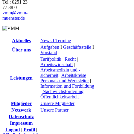
Tel.: 0251 23
77 88 0
vmm@vmm-
muenster.de
Aktuelles
News I Termine
Aufgaben
I
Geschäftsstelle
I
Über uns
Vorstand
Tarifpolitik
|
Recht
|
Arbeitswirtschaft
|
Arbeitsmedizin und -
sicherheit
|
Arbeitskreise
Leistungen
Personal- und Werksleiter
|
Information und Fortbildung
|
Nachwuchsförderung
|
Öffentlichkeitsarbeit
Mitglieder
Unsere Mitglieder
Netzwerk
Unsere Partner
Datenschutz
Impressum
Logout
|
Profil
|